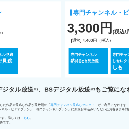
ン
専門チャンネル・
3,300円
(税込/
※1
[通常] 4,400円
（税込）
ネル見逃
専門チャンネル
専門チャ
見逃
約40ch
で
見放題
しセレク
しも
デジタル放送
、BSデジタル放送
もご覧にな
※2
※3
選した作品や見逃し作品が見放題の「
専門チャンネル見逃しセレクト
」がご利用になれます
ャンネル・ビデオプラン」「専門チャンネルプラン」に新規お申込みいただいたお客さまを対
ます。詳しくは
こちら
。
必要です。