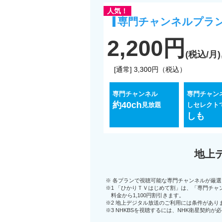
人気！
専門チャンネルプラ
2,200円
(税込/月)
[通常] 3,300円（税込）
専門チャンネル
専門チャン
約40ch
見放題
しセレクト
しも
地上
※ 各プランで視聴可能な専門チャンネルが厳
※1 「ひかりＴＶはじめて割」は、「専門チ
料金から1,100円割引きます。
※2 地上デジタル放送のご利用には条件があり
※3 NHKBSを視聴するには、NHK衛星契約が