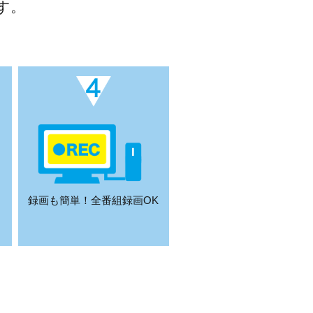
す。
こ
録画も簡単！全番組録画OK