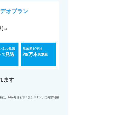
ビデオプラン
月)
※1
ンネル見逃
見放題ビデオ
見逃
8万本
トで
約
見放題
れます
象に、24か月目まで「ひかりＴＶ」の月額利用