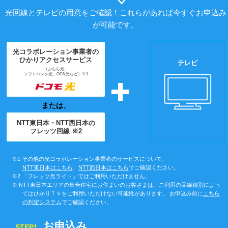
光回線とテレビの用意をご確認！これらがあれば今すぐお申込み
が可能です。
光コラボレーション事業者の
ひかりアクセスサービス
テレビ
（ぷらら光、
ソフトバンク光、OCN光など）※1
または、
NTT東日本・NTT西日本の
フレッツ回線 ※2
※1 その他の光コラボレーション事業者のサービスについて、
NTT東日本はこちら
、
NTT西日本はこちら
でご確認ください。
※2 「フレッツ光ライト」ではご利用いただけません。
※ NTT東日本エリアの集合住宅にお住まいのお客さまは、ご利用の回線種別によっ
てはひかりＴＶをご利用いただけない可能性があります。 お申込み前に
こちら
の判定システム
でご確認ください。
お申込み
STEP1