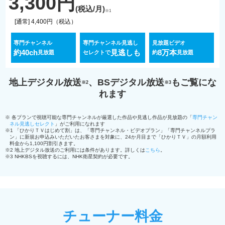
3,300円
(税込/月)
※1
[通常] 4,400円
（税込）
専門チャンネル
専門チャンネル見逃し
見放題ビデオ
約40ch
見逃しも
8万本
見放題
セレクトで
約
見放題
地上デジタル放送
、BSデジタル放送
もご覧にな
※2
※3
れます
※ 各プランで視聴可能な専門チャンネルが厳選した作品や見逃し作品が見放題の「
専門チャン
ネル見逃しセレクト
」がご利用になれます
※1 「ひかりＴＶはじめて割」は、「専門チャンネル・ビデオプラン」「専門チャンネルプラ
ン」に新規お申込みいただいたお客さまを対象に、24か月目まで「ひかりＴＶ」の月額利用
料金から1,100円割引きます。
※2 地上デジタル放送のご利用には条件があります。詳しくは
こちら
。
※3 NHKBSを視聴するには、NHK衛星契約が必要です。
チューナー料金