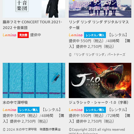
藤井フミヤ CONCERT TOUR 2021-
リンダ リンダ リンダ デジタルリマス
2022 十音楽団
ター版
提供中
【レンタル】
見放題
レンタル／購入
提供中 550円（税込）/48時間 【購
入】提供中 2,750円（税込）
© 「リンダ リンダ リンダ」パートナーズ
水の中で深呼吸
ジュラシック・シャーク -1.0（字幕）
【レンタル】
【レンタル】
レンタル／購入
レンタル／購入
提供中 550円（税込）/48時間 【購
提供中 550円（税込）/72時間 【購
入】提供中 2,750円（税込）
入】提供中 2,750円（税込）
© 2024 水の中で深呼吸 映画製作委員会
©Copyright 2025 all rights reserved
Wild Eye Releasing