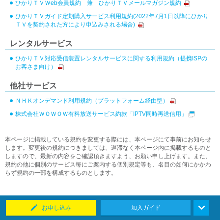
ひかりＴＶＷeb会員規約 兼 ひかりＴＶメールマガジン規約
ひかりＴＶガイド定期購入サービス利用規約(2022年7月1日以降にひかり
ＴＶを契約された方により申込みされる場合)
レンタルサービス
ひかりＴＶ対応受信装置レンタルサービスに関する利用規約（提携ISPの
お客さま向け）
他社サービス
ＮＨＫオンデマンド利用規約（プラットフォーム経由型）
株式会社ＷＯＷＯＷ有料放送サービス約款「IPTV同時再送信用」
本ページに掲載している規約を変更する際には、本ページにて事前にお知らせ
します。変更後の規約につきましては、遅滞なく本ページ内に掲載するものと
しますので、最新の内容をご確認頂きますよう、お願い申し上げます。また、
規約の他に個別のサービス毎にご案内する個別規定等も、名目の如何にかかわ
らず規約の一部を構成するものとします。
お申し込み
加入ガイド