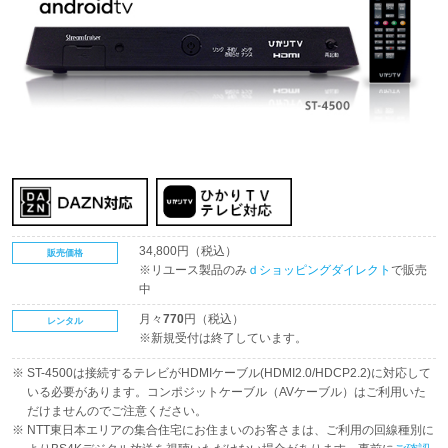
34,800円（税込）
販売価格
※リユース製品のみ
ｄショッピングダイレクト
で販売
中
月々
770
円（税込）
レンタル
※新規受付は終了しています。
ST-4500は接続するテレビがHDMIケーブル(HDMI2.0/HDCP2.2)に対応して
いる必要があります。コンポジットケーブル（AVケーブル）はご利用いた
だけませんのでご注意ください。
NTT東日本エリアの集合住宅にお住まいのお客さまは、ご利用の回線種別に