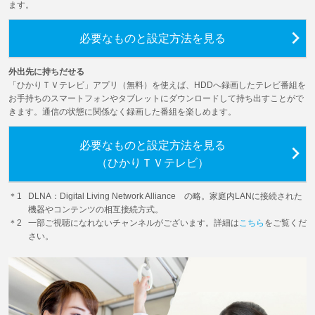
ます。
必要なものと設定方法を見る
外出先に持ちだせる
「ひかりＴＶテレビ」アプリ（無料）を使えば、HDDへ録画したテレビ番組を
お手持ちのスマートフォンやタブレットにダウンロードして持ち出すことがで
きます。通信の状態に関係なく録画した番組を楽しめます。
必要なものと設定方法を見る
（ひかりＴＶテレビ）
DLNA：Digital Living Network Alliance の略。家庭内LANに接続された
機器やコンテンツの相互接続方式。
一部ご視聴になれないチャンネルがございます。詳細は
こちら
をご覧くだ
さい。