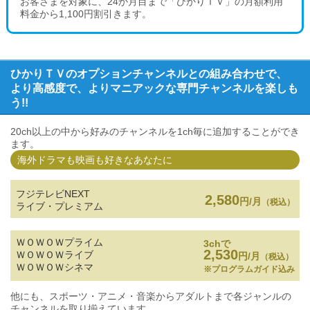
お客さまを対象に、24か月目まで「ひかりＴＶ」の月額利用
料金から1,100円割引きます。
ひかりＴＶのオプションチャンネルとの組み合わせで、
より高感度で、よりマニアックな専門チャンネルを楽しも
う!!
20ch以上の中から好みのチャンネルを1ch毎に追加することができ
ます。
海外ドラマも映画も好きなあなたに
フジテレビNEXT
2,580
円/月
（税込）
ライブ・プレミアム
ＷＯＷＯＷプライム
3chで
2,530
ＷＯＷＯＷライブ
円/月
（税込）
ＷＯＷＯＷシネマ
※プログラムガイド込み
他にも、スポーツ・アニメ・音楽からアダルトまで各ジャンルの
チャンネルを取り揃えています。