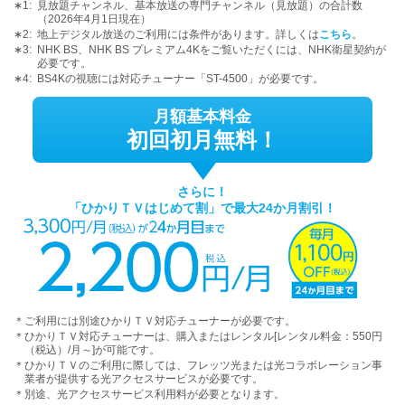
∗1:
見放題チャンネル、基本放送の専門チャンネル（見放題）の合計数
（
2026年4月1日現在
）
∗2:
地上デジタル放送のご利用には条件があります。詳しくは
こちら
。
∗3:
NHK BS、NHK BS プレミアム4Kをご覧いただくには、NHK衛星契約が
必要です。
∗4:
BS4Kの視聴には対応チューナー「ST-4500」が必要です。
月額基本料金
初回初月無料！
さらに！
「ひかりＴＶはじめて割」で最大24か月割引！
＊
ご利用には別途ひかりＴＶ対応チューナーが必要です。
＊
ひかりＴＶ対応チューナーは、購入またはレンタル[レンタル料金：550円
（税込）/月～]が可能です。
＊
ひかりＴＶのご利用に際しては、フレッツ光または光コラボレーション事
業者が提供する光アクセスサービスが必要です。
＊
別途、光アクセスサービス利用料が必要となります。