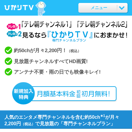
メニュー
約50chが月々2,200円！
（税込）
見放題チャンネルすべてHD画質!
アンテナ不要・雨の日でも映像キレイ!
∗1
人気のエンタメ専門チャンネルを含む約50ch
が月々
2,200円
で見放題の「専門チャンネルプラン」
（税込）