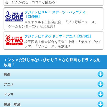
会！好きが踊る、ココロが跳ねる！
フジテレビＯＮＥ スポーツ・バラエティ
【Ch560】
東京ヤクルト主催全試合、「プロ野球ニュース」
「ゲームセンターCX」など充実！
フジテレビＴＷＯ ドラマ・アニメ【Ch561】
埼玉西武主催全試合を完全生中継！人気ライブやド
ラマ、「ワンピース」も放送！
エンタメだけじゃない ひかりＴＶなら映画もドラマも見
放題！
映画
アニメ
ドラマ
韓流・華流