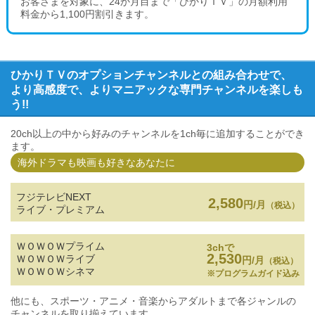
お客さまを対象に、24か月目まで「ひかりＴＶ」の月額利用
料金から1,100円割引きます。
ひかりＴＶのオプションチャンネルとの組み合わせで、
より高感度で、よりマニアックな専門チャンネルを楽しも
う!!
20ch以上の中から好みのチャンネルを1ch毎に追加することができ
ます。
海外ドラマも映画も好きなあなたに
フジテレビNEXT
2,580
円/月
（税込）
ライブ・プレミアム
ＷＯＷＯＷプライム
3chで
2,530
ＷＯＷＯＷライブ
円/月
（税込）
ＷＯＷＯＷシネマ
※プログラムガイド込み
他にも、スポーツ・アニメ・音楽からアダルトまで各ジャンルの
チャンネルを取り揃えています。