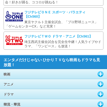
会！好きが踊る、ココロが跳ねる！
フジテレビＯＮＥ スポーツ・バラエティ
【Ch560】
東京ヤクルト主催全試合、「プロ野球ニュース」
「ゲームセンターCX」など充実！
フジテレビＴＷＯ ドラマ・アニメ【Ch561】
埼玉西武主催全試合を完全生中継！人気ライブやド
ラマ、「ワンピース」も放送！
エンタメだけじゃない ひかりＴＶなら映画もドラマも見
放題！
映画
アニメ
ドラマ
韓流・華流