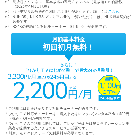
∗1:
見放題チャンネル、基本放送の専門チャンネル（見放題）の合計数
（
2026年4月1日現在
）
∗2:
地上デジタル放送のご利用には条件があります。詳しくは
こちら
。
∗3:
NHK BS、NHK BS プレミアム4Kをご覧いただくには、NHK衛星契約が
必要です。
∗4:
BS4Kの視聴には対応チューナー「ST-4500」が必要です。
月額基本料金
初回初月無料！
さらに！
「ひかりＴＶはじめて割」で最大24か月割引！
＊
ご利用には別途ひかりＴＶ対応チューナーが必要です。
＊
ひかりＴＶ対応チューナーは、購入またはレンタル[レンタル料金：550円
（税込）/月～]が可能です。
＊
ひかりＴＶのご利用に際しては、フレッツ光または光コラボレーション事
業者が提供する光アクセスサービスが必要です。
＊
別途、光アクセスサービス利用料が必要となります。