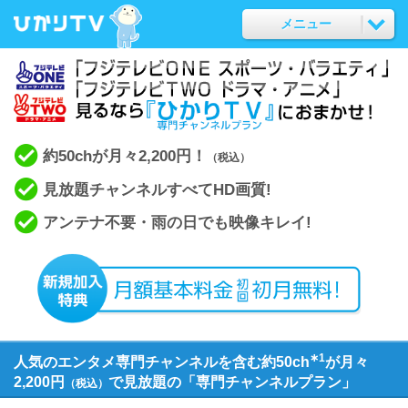
メニュー
約50chが月々2,200円！
（税込）
見放題チャンネルすべてHD画質!
アンテナ不要・雨の日でも映像キレイ!
∗1
人気のエンタメ専門チャンネルを含む約50ch
が月々
2,200円
で見放題の「専門チャンネルプラン」
（税込）