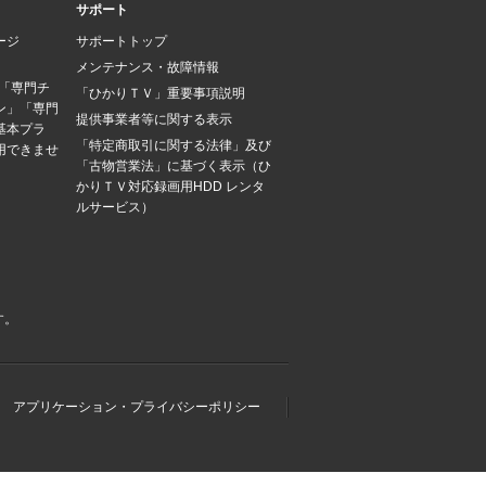
サポート
ージ
サポートトップ
メンテナンス・故障情報
は「専門チ
「ひかりＴＶ」重要事項説明
ン」「専門
提供事業者等に関する表示
基本プラ
「特定商取引に関する法律」及び
用できませ
「古物営業法」に基づく表示（ひ
かりＴＶ対応録画用HDD レンタ
ルサービス）
す。
アプリケーション・プライバシーポリシー