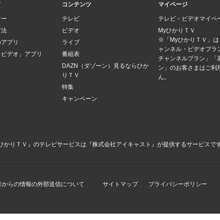
ド
コンテンツ
マイページ
ナー
テレビ
テレビ・ビデオマイペ
方法
ビデオ
MyひかりＴＶ
※「MyひかりＴＶ」
のアプリ
ライブ
ャンネル・ビデオプラ
Ｖビデオ」アプリ
番組表
チャンネルプラン」「
DAZN（ダゾーン）見るならひか
ン」のお客さまはご利
りＴＶ
ん。
特集
キャンペーン
ひかりＴＶ』のテレビサービスは
『株式会社アイキャスト』
が提供するサービスで
末からの情報の外部送信について
サイトマップ
プライバシーポリシー