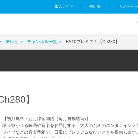
加入ガイド
番組表
サポート
テレビ
チャンネル一覧
BS10プレミアム【Ch280】
h280】
【初月無料・翌月課金開始（毎月自動継続)】
語り継がれる映画や音楽をお届けする、大人のためのエンタテインメ
ライブなどの音楽番組で、日常にプレミアムなひとときを提供します