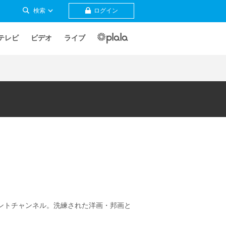
検索
ログイン
テレビ
ビデオ
ライブ
ントチャンネル。洗練された洋画・邦画と
。