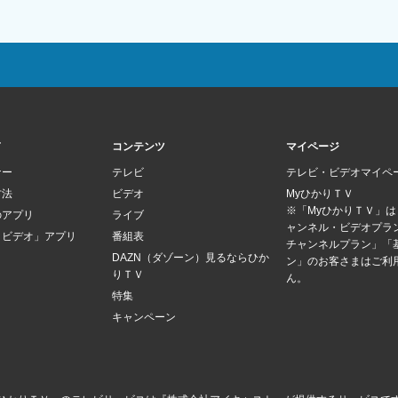
ド
コンテンツ
マイページ
ナー
テレビ
テレビ・ビデオマイペ
方法
ビデオ
MyひかりＴＶ
※「MyひかりＴＶ」
のアプリ
ライブ
ャンネル・ビデオプラ
Ｖビデオ」アプリ
番組表
チャンネルプラン」「
DAZN（ダゾーン）見るならひか
ン」のお客さまはご利
りＴＶ
ん。
特集
キャンペーン