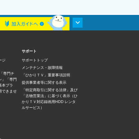
サポート
ージ
サポートトップ
メンテナンス・故障情報
は「専門チ
「ひかりＴＶ」重要事項説明
ン」「専門
提供事業者等に関する表示
基本プラ
「特定商取引に関する法律」及び
用できませ
「古物営業法」に基づく表示（ひ
かりＴＶ対応録画用HDD レンタ
ルサービス）