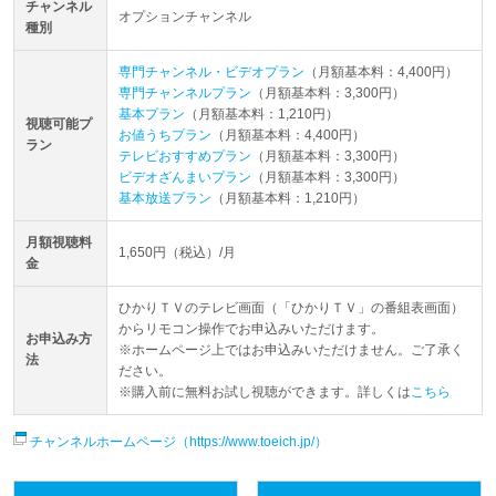
チャンネル
オプションチャンネル
種別
専門チャンネル・ビデオプラン
（月額基本料：4,400円）
専門チャンネルプラン
（月額基本料：3,300円）
基本プラン
（月額基本料：1,210円）
視聴可能プ
お値うちプラン
（月額基本料：4,400円）
ラン
テレビおすすめプラン
（月額基本料：3,300円）
ビデオざんまいプラン
（月額基本料：3,300円）
基本放送プラン
（月額基本料：1,210円）
月額視聴料
1,650円（税込）/月
金
ひかりＴＶのテレビ画面（「ひかりＴＶ」の番組表画面）
からリモコン操作でお申込みいただけます。
お申込み方
※ホームページ上ではお申込みいただけません。ご了承く
法
ださい。
※購入前に無料お試し視聴ができます。詳しくは
こちら
チャンネルホームページ（https://www.toeich.jp/）