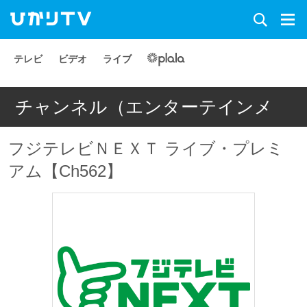
テレビ
ビデオ
ライブ
チャンネル（エンターテインメ
ント）
フジテレビＮＥＸＴ ライブ・プレミ
アム【Ch562】