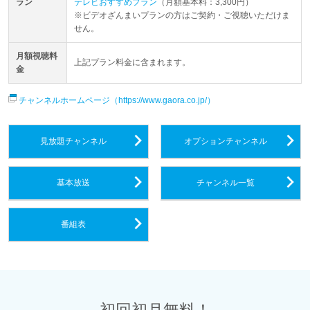
ラン
テレビおすすめプラン
（月額基本料：3,300円）
※
ビデオざんまいプランの方はご契約・ご視聴いただけま
せん。
月額視聴料
上記プラン料金に含まれます。
金
チャンネルホームページ（https://www.gaora.co.jp/）
見放題チャンネル
オプションチャンネル
基本放送
チャンネル一覧
番組表
初回初月無料！