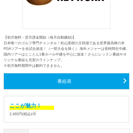
【初月無料・翌月課金開始（毎月自動継続)】
日本唯一のゴルフ専門チャンネル！松山英樹の主戦場である世界最高峰の米
PGAツアーを全試合放送！（一部大会を除く） 海外メジャーは長時間生中継。
国内ツアーはとことん1番ホール中継を中心に放送！さらにレッスン番組やオ
リジナル番組も充実のラインナップ。
※初月無料期間中は解約できません。
番組表
ここが魅力！
2,480円(税込)/月