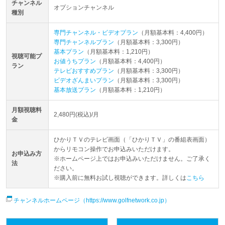
チャンネル
オプションチャンネル
種別
専門チャンネル・ビデオプラン
（月額基本料：4,400円）
専門チャンネルプラン
（月額基本料：3,300円）
基本プラン
（月額基本料：1,210円）
視聴可能プ
お値うちプラン
（月額基本料：4,400円）
ラン
テレビおすすめプラン
（月額基本料：3,300円）
ビデオざんまいプラン
（月額基本料：3,300円）
基本放送プラン
（月額基本料：1,210円）
月額視聴料
2,480円(税込)/月
金
ひかりＴＶのテレビ画面（「ひかりＴＶ」の番組表画面）
からリモコン操作でお申込みいただけます。
お申込み方
※ホームページ上ではお申込みいただけません。ご了承く
法
ださい。
※購入前に無料お試し視聴ができます。詳しくは
こちら
チャンネルホームページ（https://www.golfnetwork.co.jp）