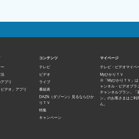
ド
コンテンツ
マイページ
ナー
テレビ
テレビ・ビデオマイペ
方法
ビデオ
MyひかりＴＶ
※「MyひかりＴＶ」
のアプリ
ライブ
ャンネル・ビデオプラ
Ｖビデオ」アプリ
番組表
チャンネルプラン」「
DAZN（ダゾーン）見るならひか
ン」のお客さまはご利
りＴＶ
ん。
特集
キャンペーン