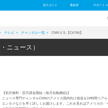
加入ガイド
番組表
サポート
テレビ
チャンネル一覧
CNN U.S.【Ch766】
ツ・ニュース）
】
【初月無料・翌月課金開始（毎月自動継続)】
ニュース専門チャンネルCNNのアメリカ国内向け放送を24時間リア
エンタメなどを早く詳しくお届けします。これを見ればアメリカの「