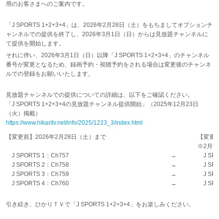
用のお客さまへのご案内です。
「J SPORTS 1+2+3+4」は、2026年2月28日（土）をもちましてオプションチ
ャンネルでの提供を終了し、2026年3月1日（日）からは見放題チャンネルに
て提供を開始します。
それに伴い、2026年3月1日（日）以降「J SPORTS 1+2+3+4」のチャンネル
番号が変更となるため、録画予約・視聴予約をされる場合は変更後のチャンネ
ルでの登録をお願いいたします。
見放題チャンネルでの提供についての詳細は、以下をご確認ください。
「J SPORTS 1+2+3+4の見放題チャンネル提供開始」（2025年12月23日
（火）掲載）
https://www.hikaritv.net/info/2025/1223_3/index.html
【変更前】2026年2月28日（土）まで
【変更後
※2月
J SPORTS 1：Ch757
→
J SPO
J SPORTS 2：Ch758
→
J SPO
J SPORTS 3：Ch759
→
J SPO
J SPORTS 4：Ch760
→
J SPO
引き続き、ひかりＴＶで「J SPORTS 1+2+3+4」をお楽しみください。