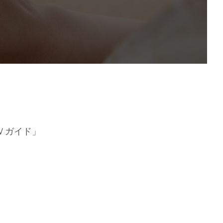
）
Ｖガイド」