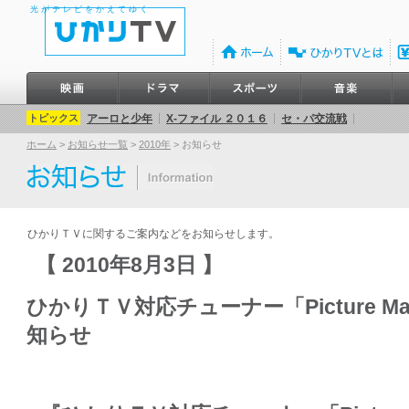
光がテレビをかえてゆく
トピックス
アーロと少年
X-ファイル ２０１６
セ・パ交流戦
ホーム
>
お知らせ一覧
>
2010年
>
お知らせ
ひかりＴＶに関するご案内などをお知らせします。
【 2010年8月3日 】
ひかりＴＶ対応チューナー「Picture M
知らせ