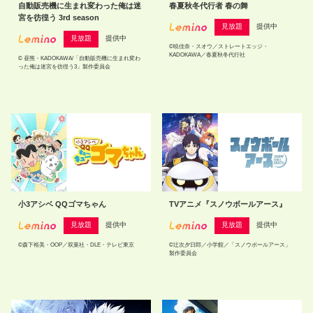
自動販売機に生まれ変わった俺は迷
春夏秋冬代行者 春の舞
宮を彷徨う 3rd season
見放題
提供中
見放題
提供中
©暁佳奈・スオウ／ストレートエッジ・
KADOKAWA／春夏秋冬代行社
© 昼熊・KADOKAWA/「自動販売機に生まれ変わ
った俺は迷宮を彷徨う3」製作委員会
小3アシベ QQゴマちゃん
TVアニメ『スノウボールアース』
見放題
提供中
見放題
提供中
©森下裕美・OOP／双葉社・DLE・テレビ東京
©辻次夕日郎／小学館／「スノウボールアース」
製作委員会