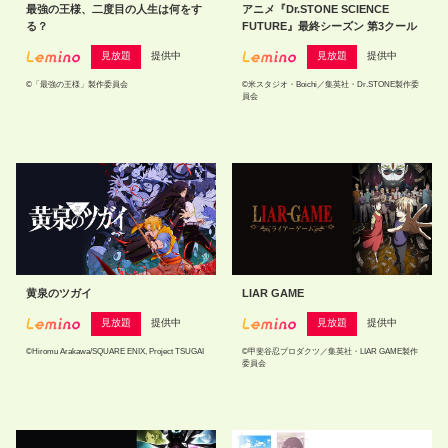
最強の王様、二度目の人生は何をす
アニメ『Dr.STONE SCIENCE
る？
FUTURE』最終シーズン 第3クール
見放題
提供中
見放題
提供中
©「最強の王様」製作委員会
©米スタジオ・Boichi／集英社・Dr.STONE製作委
員会
黄泉のツガイ
LIAR GAME
見放題
提供中
見放題
提供中
©Hiromu Arakawa/SQUARE ENIX, Project TSUGAI
©甲斐谷忍プロダクツ／集英社・LIAR GAME製作
委員会