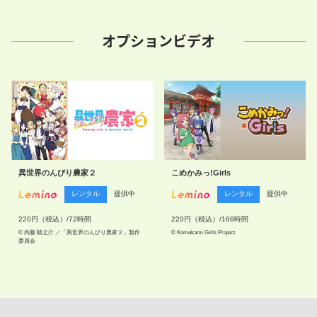
オプションビデオ
異世界のんびり農家２
こめかみっ!Girls
レンタル
提供中
レンタル
提供中
220円（税込）/72時間
220円（税込）/168時間
© 内藤 騎之介 ／「異世界のんびり農家２」製作
© Komekami Girls Project
委員会