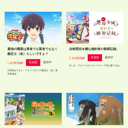
最強の職業は勇者でも賢者でもなく
自称悪役令嬢な婚約者の観察記録。
鑑定士（仮）らしいですよ？
見放題
提供中
見放題
提供中
©しき・アルファポリス/バーティア様を愛でる会
©2026あてきち・アルファポリス/鑑定士（仮）製
作委員会