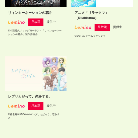
リィンカーネーションの花弁
アニメ「リラックマ」
（Rilakkuma）
見放題
提供中
見放題
提供中
©小西幹久／マッグガーデン・「リィンカーネー
ションの花弁」製作委員会
©SAN-X / チームリラックマ
レプリカだって、恋をする。
見放題
提供中
©榛名丼/KADOKAWA/レプリカだって、恋をす
る。