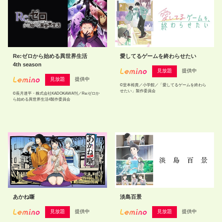
Re:ゼロから始める異世界生活
愛してるゲームを終わらせたい
4th season
見放題
提供中
見放題
提供中
©堂本裕貴／小学館／「愛してるゲームを終わら
せたい」製作委員会
©長月達平・株式会社KADOKAWA刊／Re:ゼロか
ら始める異世界生活4製作委員会
あかね噺
淡島百景
見放題
提供中
見放題
提供中