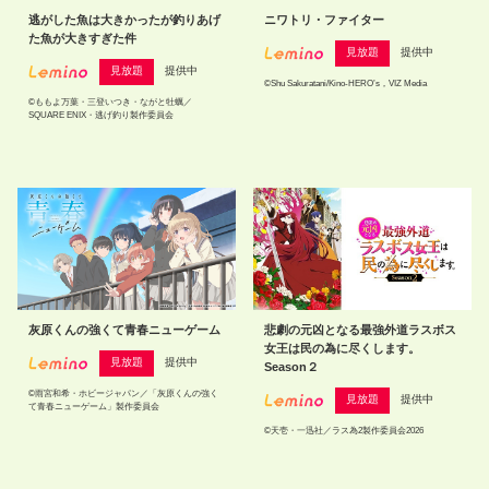
逃がした魚は大きかったが釣りあげ
ニワトリ・ファイター
た魚が大きすぎた件
見放題
提供中
見放題
提供中
©Shu Sakuratani/Kino-HERO’s，VIZ Media
©ももよ万葉・三登いつき・ながと牡蠣／
SQUARE ENIX・逃げ釣り製作委員会
灰原くんの強くて青春ニューゲーム
悲劇の元凶となる最強外道ラスボス
女王は民の為に尽くします。
見放題
提供中
Season２
©雨宮和希・ホビージャパン／「灰原くんの強く
見放題
提供中
て青春ニューゲーム」製作委員会
©天壱・一迅社／ラス為2製作委員会2026