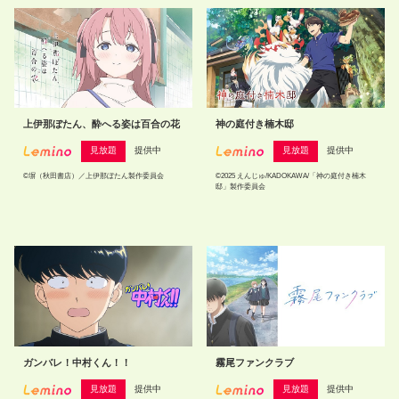
上伊那ぼたん、酔へる姿は百合の花
神の庭付き楠木邸
見放題
提供中
見放題
提供中
©塀（秋田書店）／上伊那ぼたん製作委員会
©2025 えんじゅ/KADOKAWA/「神の庭付き楠木
邸」製作委員会
ガンバレ！中村くん！！
霧尾ファンクラブ
見放題
提供中
見放題
提供中