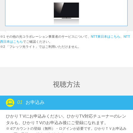
こちら
※1 その他の光コラボレーション事業者のサービスについて、
NTT東日本はこちら
、
NTT
西日本はこちら
でご確認ください。
※2 「フレッツ光ライト」ではご利用いただけません。
レンタル
購入
視聴方法
ひかりTV対応トリプルチ
ューナー
01
お申込み
（4K対応）モデル KS-
6100
ひかりＴVにお申込みください。ひかりTV対応チューナーのレン
チュ
29,800円（税込）
ひかりTV対応トリプルチュ
ーナ
タルも、ひかりＴVのお申込み後にご登録になれます。
ーナー
ー料
ひかりTV対応トリプルチ
dアカウントの登録（無料）・ログインが必要です。ひかりＴＶお申込み
（4K対応）モデル