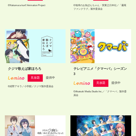
©Nakamura-kun!! Animation Project
©地球のお魚ぽんちゃん・実業之日本社／「霧尾
ファンクラブ」製作委員会
クジマ歌えば家ほろろ
テレビアニメ「クマーバ」シーズン
3
見放題
提供中
見放題
提供中
©紺野アキラ／小学館／クジマ製作委員会
©Akatsuki Media Studio Inc.／「クマーバ」製作委
員会