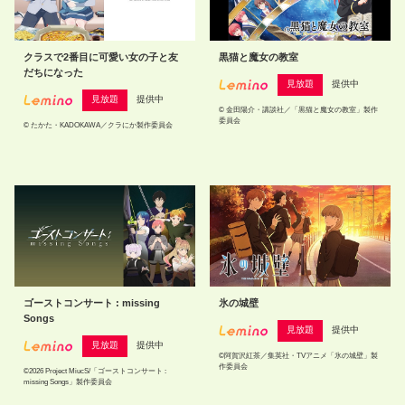
クラスで2番目に可愛い女の子と友
黒猫と魔女の教室
だちになった
見放題
提供中
見放題
提供中
© 金田陽介・講談社／「黒猫と魔女の教室」製作
委員会
© たかた・KADOKAWA／クラにか製作委員会
ゴーストコンサート : missing
氷の城壁
Songs
見放題
提供中
見放題
提供中
©阿賀沢紅茶／集英社・TVアニメ「氷の城壁」製
作委員会
©2026 Project MiucS/「ゴーストコンサート :
missing Songs」製作委員会