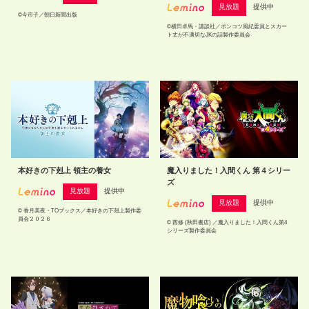
見放題
提供中
©今市子／朝日新聞出版
©横田卓馬・講談社／ポンコツ風紀委員とスカー
ト丈が不適切なJKの話製作委員会
本好きの下剋上 領主の養女
魔入りました！入間くん 第４シリー
ズ
見放題
提供中
見放題
提供中
© 香月美夜・TOブックス／本好きの下剋上製作委
員会２０２６
© 西修 (秋田書店) ／魔入りました！入間くん第4
シリーズ製作委員会