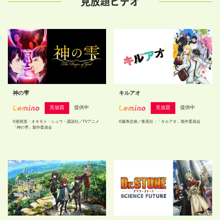
見放題ビデオ
神の雫
キルアオ
見放題
提供中
見放題
提供中
©亜樹直・オキモト・シュウ・講談社／TVアニメ
©藤巻忠俊／集英社・「キルアオ」製作委員会
「神の雫」製作委員会