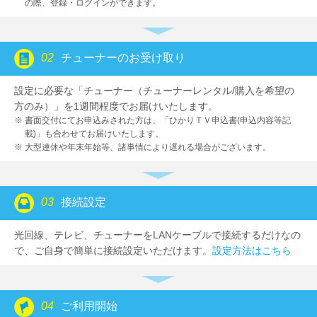
金
ューナー
の際、登録・ログインができます。
ST-3400/KS-6100
（4K対応）（BS4K対応）
[初回初月無料]
モデル ST-4500
550円/月（税込）
37,800円（税込）
02
チューナーのお受け取り
※ST-4500は現在在庫切れ
です。
設定に必要な「チューナー（チューナーレンタル/購入を希望の
方のみ）」を1週間程度でお届けいたします。
書面交付にてお申込みされた方は、「ひかりＴＶ申込書(申込内容等記
ひかりTV対応チューナーをご購入される場合は、ひかりTVのプランお申込み
載)」も合わせてお届けいたします。
とは別に、「
dショッピングダイレクト
」にてご購入ください。
大型連休や年末年始等、諸事情により遅れる場合がございます。
チューナーの機能比較は
こちら
03
接続設定
光回線、テレビ、チューナーをLANケーブルで接続するだけなの
で、ご自身で簡単に接続設定いただけます。
設定方法はこちら
04
ご利用開始