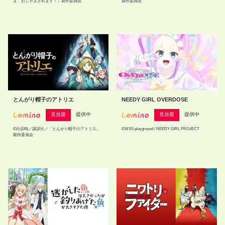
ま、おじゃまされます！』製作委員会
製作委員会
とんがり帽子のアトリエ
NEEDY GIRL OVERDOSE
見放題
提供中
見放題
提供中
©白浜鴎／講談社／「とんがり帽子のアトリエ」
©WSS playground / NEEDY GIRL PROJECT
製作委員会