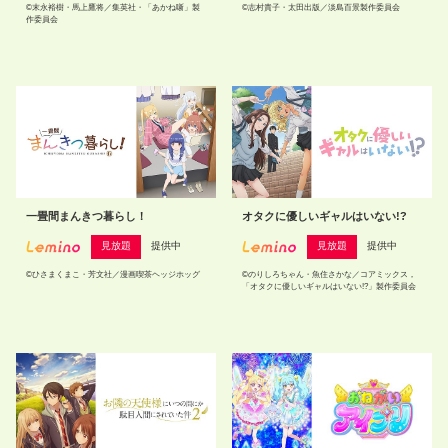
©末永裕樹・馬上鷹将／集英社・「あかね噺」製
©志村貴子・太田出版／淡島百景製作委員会
作委員会
一畳間まんきつ暮らし！
オタクに優しいギャルはいない!?
見放題
提供中
見放題
提供中
©ひさまくまこ・芳文社／漫画喫茶ヘッジホッグ
©のりしろちゃん・魚住さかな／コアミックス，
「オタクに優しいギャルはいない!?」製作委員会