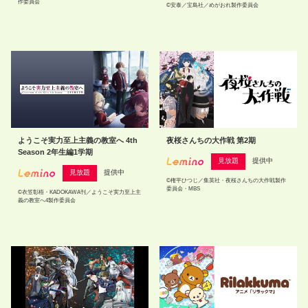
作委員会
©安泰／宝島社／めがおれ製作委員会
ようこそ実力至上主義の教室へ 4th
夜桜さんちの大作戦 第2期
Season 2年生編1学期
見放題
提供中
見放題
提供中
©権平ひつじ／集英社・夜桜さんちの大作戦製作
委員会・MBS
©衣笠彰梧・KADOKAWA刊／ようこそ実力至上主
義の教室へ4製作委員会