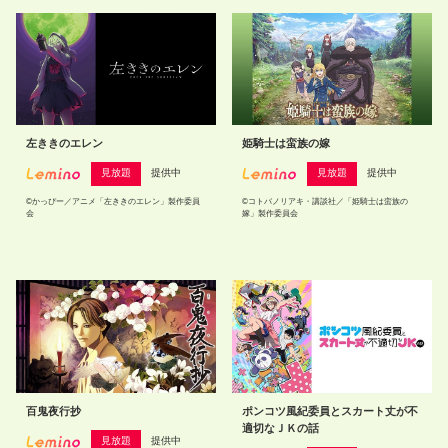
左ききのエレン
姫騎士は蛮族の嫁
見放題
提供中
見放題
提供中
©かっぴー／アニメ「左ききのエレン」製作委員
©コトバノリアキ・講談社／「姫騎士は蛮族の
会
嫁」製作委員会
百鬼夜行抄
ポンコツ風紀委員とスカート丈が不
適切なＪＫの話
見放題
提供中