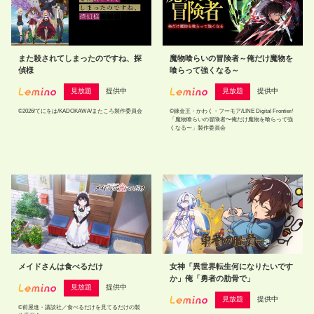
また殺されてしまったのですね、探
魔物喰らいの冒険者～俺だけ魔物を
偵様
喰らって強くなる～
見放題
提供中
見放題
提供中
©2026/てにをは/KADOKAWA/またころ製作委員会
©錬金王・かわく・フーモア/LINE Digital Frontier/
「魔物喰らいの冒険者〜俺だけ魔物を喰らって強
くなる〜」製作委員会
メイドさんは食べるだけ
女神「異世界転生何になりたいです
か」俺「勇者の肋骨で」
見放題
提供中
見放題
提供中
©前屋進・講談社／食べるだけを見てるだけの製