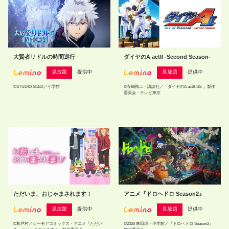
大賢者リドルの時間逆行
ダイヤのA actII -Second Season-
見放題
提供中
見放題
提供中
©STUDIO SEED／小学館
©寺嶋裕二・講談社／「ダイヤのA actII‐SS‐」製作
委員会・テレビ東京
ただいま、おじゃまされます！
アニメ『ドロヘドロ Season2』
見放題
提供中
見放題
提供中
©和戸村／シーモアコミックス・アニメ『ただい
©2026 林田球・小学館／『ドロヘドロ Season2』