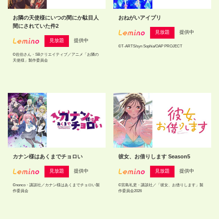
お隣の天使様にいつの間にか駄目人
おねがいアイプリ
間にされていた件2
見放題
提供中
見放題
提供中
©T-ARTS/syn Sophia/OAP PROJECT
©佐伯さん・SBクリエイティブ／アニメ「お隣の
天使様」製作委員会
カナン様はあくまでチョロい
彼女、お借りします Season5
見放題
提供中
見放題
提供中
©nonco・講談社／カナン様はあくまでチョロい製
©宮島礼吏・講談社／「彼女、お借りします」製
作委員会
作委員会2026