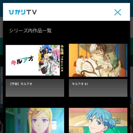
テレビ
ビデオ
ライブ
シリーズ内作品一覧
ビデオ
【予告】キルアオ
キルアオ #1