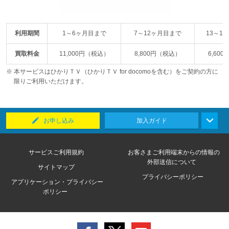
利用期間
1～6ヶ月目まで
7～12ヶ月目まで
13～1
買取料金
11,000円（税込）
8,800円（税込）
6,60
本サービスはひかりＴＶ（ひかりＴＶ for docomoを含む）をご契約の方に
限りご利用いただけます。
お申し込み
加入ガイド
サービスご利用規約
お客さまご利用端末からの情報の
外部送信について
サイトマップ
プライバシーポリシー
アプリケーション・プライバシー
ポリシー