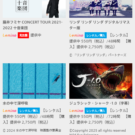
藤井フミヤ CONCERT TOUR 2021-
リンダ リンダ リンダ デジタルリマス
2022 十音楽団
ター版
提供中
【レンタル】
見放題
レンタル／購入
提供中 550円（税込）/48時間 【購
入】提供中 2,750円（税込）
© 「リンダ リンダ リンダ」パートナーズ
水の中で深呼吸
ジュラシック・シャーク -1.0（字幕）
【レンタル】
【レンタル】
レンタル／購入
レンタル／購入
提供中 550円（税込）/48時間 【購
提供中 550円（税込）/72時間 【購
入】提供中 2,750円（税込）
入】提供中 2,750円（税込）
© 2024 水の中で深呼吸 映画製作委員会
©Copyright 2025 all rights reserved
Wild Eye Releasing