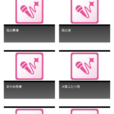
雨の慕情
雨の港
あやめ雨情
大阪ふたり雨