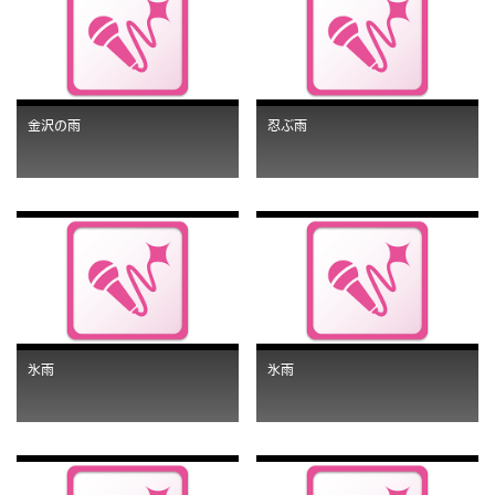
金沢の雨
忍ぶ雨
氷雨
氷雨