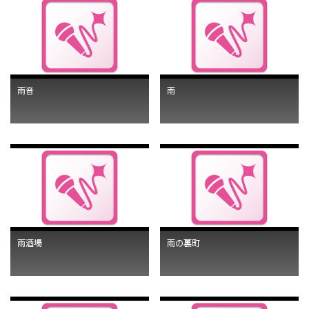
雨音
雨
雨酒場
雨の裏町