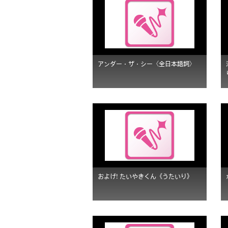
アンダー・ザ・シー〈全日本語詞〉
およげ! たいやきくん《うたいり》