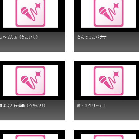
しゃぼん玉《うたいり》
とんでったバナナ
ぼよよん行進曲《うたいり》
愛・スクリ〜ム！