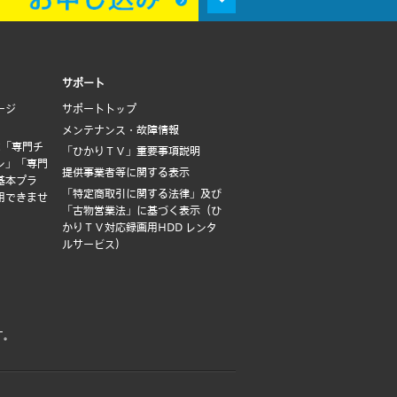
サポート
ージ
サポートトップ
メンテナンス・故障情報
は「専門チ
「ひかりＴＶ」重要事項説明
ン」「専門
提供事業者等に関する表示
基本プラ
「特定商取引に関する法律」及び
用できませ
「古物営業法」に基づく表示（ひ
かりＴＶ対応録画用HDD レンタ
ルサービス）
す。