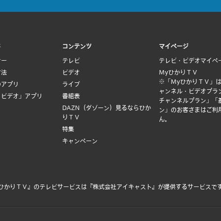
ド
コンテンツ
マイページ
ナー
テレビ
テレビ・ビデオマイペ
方法
ビデオ
MyひかりＴＶ
※「MyひかりＴＶ」
のアプリ
ライブ
ャンネル・ビデオプラ
Ｖビデオ」アプリ
番組表
チャンネルプラン」「
DAZN（ダゾーン）見るならひか
ン」のお客さまはご利
りＴＶ
ん。
特集
キャンペーン
ひかりＴＶ』のテレビサービスは
『株式会社アイキャスト』
が提供するサービスで