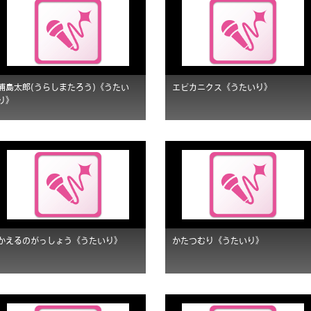
浦島太郎(うらしまたろう)《うたい
エビカニクス《うたいり》
り》
かえるのがっしょう《うたいり》
かたつむり《うたいり》