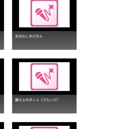
おはなしゆびさん
崖の上のポニョ《うたいり》