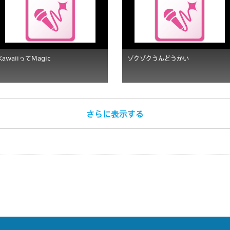
KawaiiってMagic
ゾクゾクうんどうかい