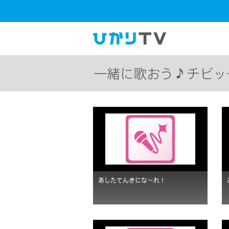
一緒に歌おう♪チビッ
あしたてんきにな〜れ！