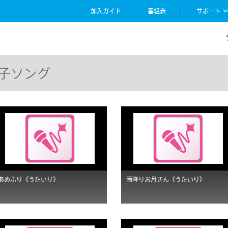
加入ガイド
番組表
サポート
子ソング
あめふり《うたいり》
雨降りお月さん《うたいり》