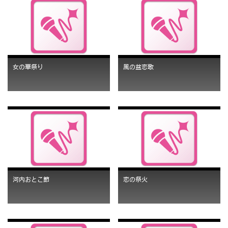
女の華祭り
風の盆恋歌
河内おとこ節
恋の祭火