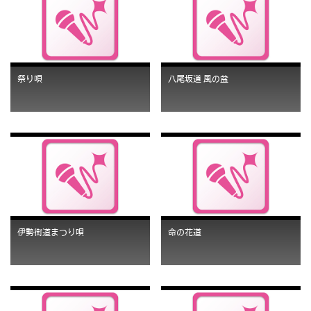
祭り唄
八尾坂道 風の盆
伊勢街道まつり唄
命の花道