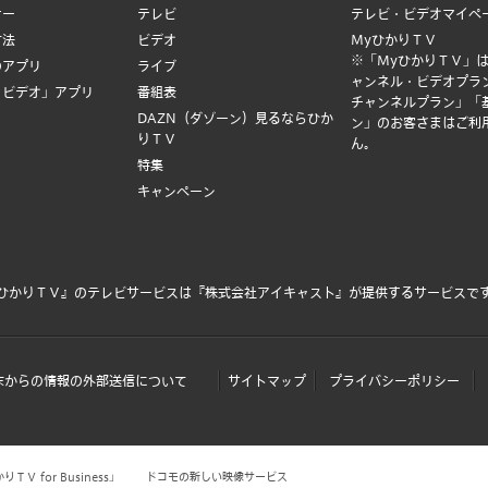
ナー
テレビ
テレビ・ビデオマイペ
方法
ビデオ
MyひかりＴＶ
※「MyひかりＴＶ」
のアプリ
ライブ
ャンネル・ビデオプラ
Ｖビデオ」アプリ
番組表
チャンネルプラン」「
DAZN（ダゾーン）見るならひか
ン」のお客さまはご利
りＴＶ
ん。
特集
キャンペーン
ひかりＴＶ』のテレビサービスは
『株式会社アイキャスト』
が提供するサービスで
末からの情報の外部送信について
サイトマップ
プライバシーポリシー
Ｖ for Business」
ドコモの新しい映像サービス