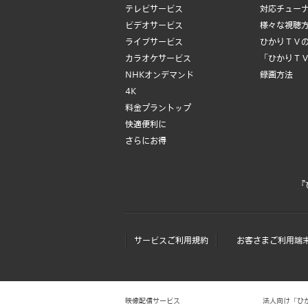
テレビサービス
対応チュー
ビデオサービス
様々な視聴
ライブサービス
ひかりＴＶ
カラオケサービス
「ひかりＴ
NHKオンデマンド
録画方法
4K
料金プラントップ
快適便利に
さらにお得
『
サービスご利用規約
お客さまご利用端
映像配信サービス
法人向け「ひかりＴ