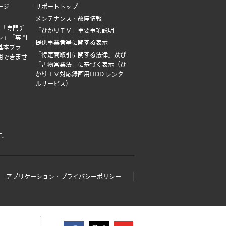
ージ
サポートトップ
メンテナンス・故障情報
は「専門チ
「ひかりＴＶ」重要事項説明
ン」「専門
提供事業者等に関する表示
基本プラ
「特定商取引に関する法律」及び
用できませ
「古物営業法」に基づく表示（ひ
かりＴＶ対応録画用HDD レンタ
ルサービス）
す。
アプリケーション・プライバシーポリシー