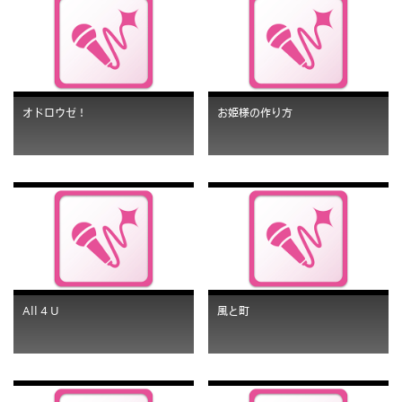
オドロウゼ！
お姫様の作り方
All 4 U
風と町