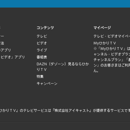
ド
コンテンツ
マイページ
ナー
テレビ
テレビ・ビデオマイペ
方法
ビデオ
MyひかりＴＶ
※「MyひかりＴＶ」
のアプリ
ライブ
ャンネル・ビデオプラ
Ｖビデオ」アプリ
番組表
チャンネルプラン」「
DAZN（ダゾーン）見るならひか
ン」のお客さまはご利
りＴＶ
ん。
特集
キャンペーン
ひかりＴＶ』のテレビサービスは
『株式会社アイキャスト』
が提供するサービスで