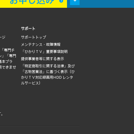
サポート
ージ
サポートトップ
メンテナンス・故障情報
は「専門チ
「ひかりＴＶ」重要事項説明
ン」「専門
提供事業者等に関する表示
基本プラ
「特定商取引に関する法律」及び
用できませ
「古物営業法」に基づく表示（ひ
かりＴＶ対応録画用HDD レンタ
ルサービス）
す。