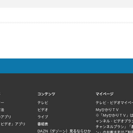
ド
コンテンツ
マイページ
ナー
テレビ
テレビ・ビデオマイペ
方法
ビデオ
MyひかりＴＶ
※「MyひかりＴＶ」
のアプリ
ライブ
ャンネル・ビデオプラ
Ｖビデオ」アプリ
番組表
チャンネルプラン」「
DAZN（ダゾーン）見るならひか
ン」のお客さまはご利