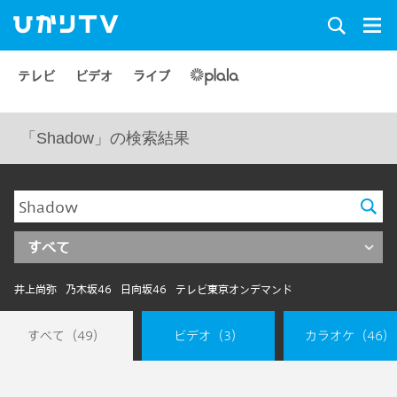
テレビ
ビデオ
ライブ
「Shadow」の検索結果
すべて
井上尚弥
乃木坂46
日向坂46
テレビ東京オンデマンド
すべて
（49）
ビデオ
（3）
カラオケ
（46）