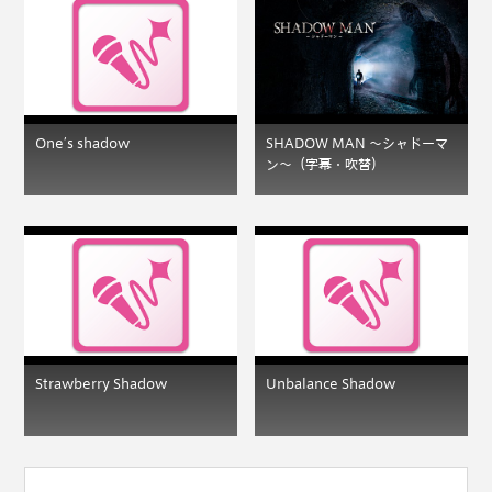
One’s shadow
SHADOW MAN 〜シャドーマ
ン〜（字幕・吹替）
Strawberry Shadow
Unbalance Shadow