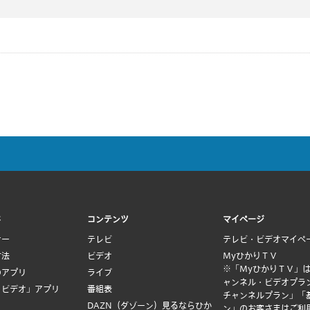
ド
コンテンツ
マイページ
ナー
テレビ
テレビ・ビデオマイペ
方法
ビデオ
MyひかりＴＶ
※「MyひかりＴＶ」
のアプリ
ライブ
ャンネル・ビデオプラ
Ｖビデオ」アプリ
番組表
チャンネルプラン」「
DAZN（ダゾーン）見るならひか
ン」のお客さまはご利