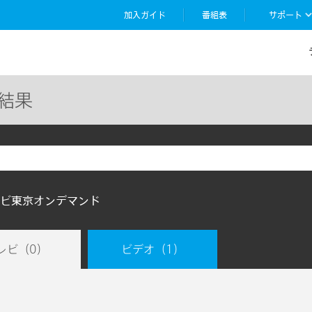
加入ガイド
番組表
サポート
結果
ビ東京オンデマンド
レビ
（0）
ビデオ
（1）