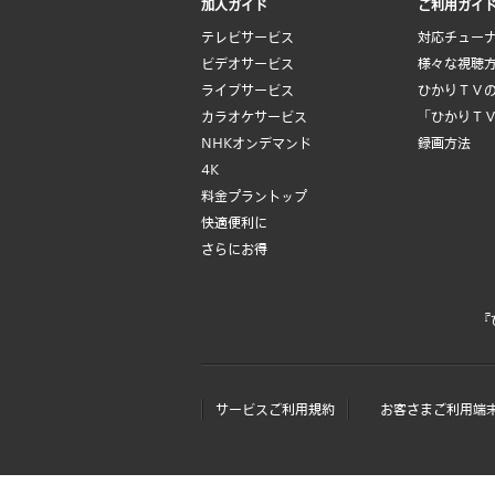
加入ガイド
ご利用ガイ
テレビサービス
対応チュー
ビデオサービス
様々な視聴
ライブサービス
ひかりＴＶ
カラオケサービス
「ひかりＴ
NHKオンデマンド
録画方法
4K
料金プラントップ
快適便利に
さらにお得
『
サービスご利用規約
お客さまご利用端