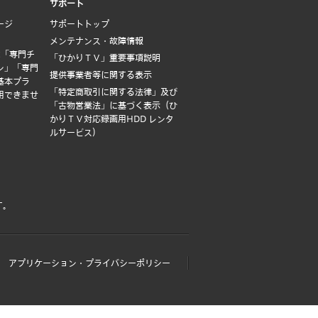
サポート
ージ
サポートトップ
メンテナンス・故障情報
は「専門チ
「ひかりＴＶ」重要事項説明
ン」「専門
提供事業者等に関する表示
基本プラ
「特定商取引に関する法律」及び
用できませ
「古物営業法」に基づく表示（ひ
かりＴＶ対応録画用HDD レンタ
ルサービス）
す。
アプリケーション・プライバシーポリシー