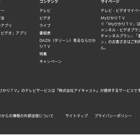
ド
コンテンツ
マイページ
ナー
テレビ
テレビ・ビデオマイペ
方法
ビデオ
MyひかりＴＶ
※「MyひかりＴＶ」
のアプリ
ライブ
ャンネル・ビデオプラ
Ｖビデオ」アプリ
番組表
チャンネルプラン」「
DAZN（ダゾーン）見るならひか
ン」のお客さまはご利
りＴＶ
ん。
特集
キャンペーン
ひかりＴＶ』のテレビサービスは
『株式会社アイキャスト』
が提供するサービスで
末からの情報の外部送信について
サイトマップ
プライバシーポリシー