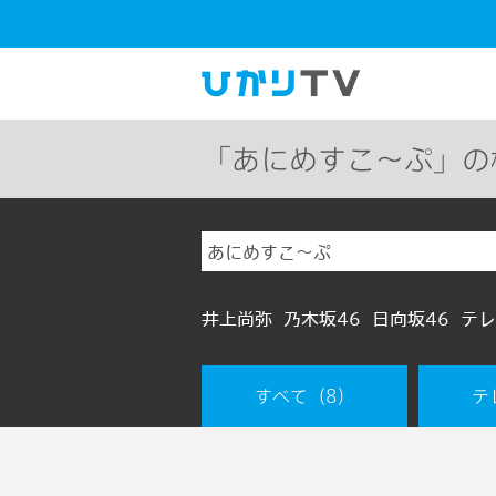
「あにめすこ～ぷ」の
井上尚弥
乃木坂46
日向坂46
テレ
すべて
（8）
テ