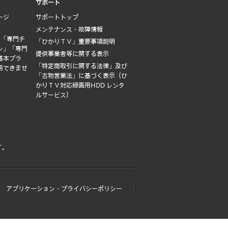
サポート
ージ
サポートトップ
メンテナンス・故障情報
は「専門チ
「ひかりＴＶ」重要事項説明
ン」「専門
提供事業者等に関する表示
基本プラ
「特定商取引に関する法律」及び
用できませ
「古物営業法」に基づく表示（ひ
かりＴＶ対応録画用HDD レンタ
ルサービス）
す。
アプリケーション・プライバシーポリシー