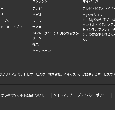
ド
コンテンツ
マイページ
ナー
テレビ
テレビ・ビデオマイペ
方法
ビデオ
MyひかりＴＶ
※「MyひかりＴＶ」
のアプリ
ライブ
ャンネル・ビデオプラ
Ｖビデオ」アプリ
番組表
チャンネルプラン」「
DAZN（ダゾーン）見るならひか
ン」のお客さまはご利
りＴＶ
ん。
特集
キャンペーン
ひかりＴＶ』のテレビサービスは
『株式会社アイキャスト』
が提供するサービスで
末からの情報の外部送信について
サイトマップ
プライバシーポリシー