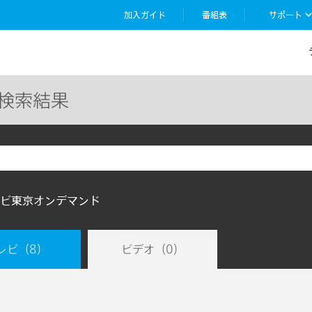
加入ガイド
番組表
サポート
検索結果
ビ東京オンデマンド
レビ
（8）
ビデオ
（0）