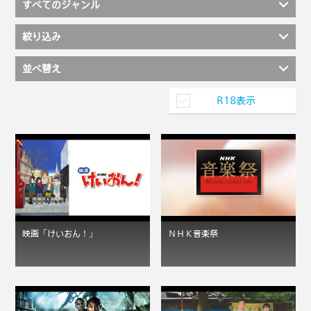
すべてのジャンル
絞り込み
並べ替え
R18表示
映画「けいおん！」
ＮＨＫ音楽祭