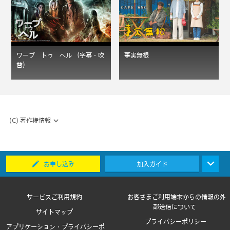
ワープ トゥ ヘル （字幕・吹
事実無根
替）
(C) 著作権情報
お申し込み
加入ガイド
サービスご利用規約
お客さまご利用端末からの情報の外
部送信について
サイトマップ
プライバシーポリシー
アプリケーション・プライバシーポ