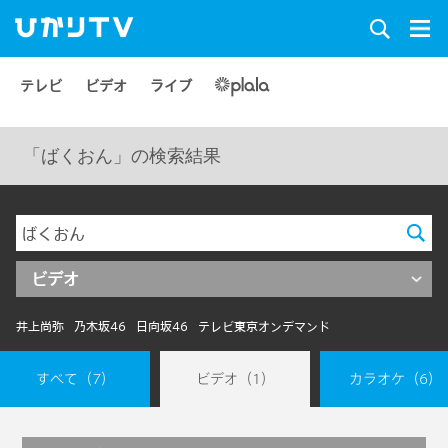
テレビ
ビデオ
ライブ
「ばくおん」の検索結果
ビデオ
井上尚弥
乃木坂46
日向坂46
テレビ東京オンデマンド
すべて
（7）
ビデオ
（1）
カラオケ
（6）