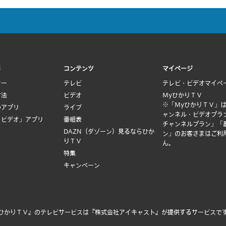
ド
コンテンツ
マイページ
ナー
テレビ
テレビ・ビデオマイペ
方法
ビデオ
MyひかりＴＶ
※「MyひかりＴＶ」
のアプリ
ライブ
ャンネル・ビデオプラ
Ｖビデオ」アプリ
番組表
チャンネルプラン」「
DAZN（ダゾーン）見るならひか
ン」のお客さまはご利
りＴＶ
ん。
特集
キャンペーン
ひかりＴＶ』のテレビサービスは
『株式会社アイキャスト』
が提供するサービスで