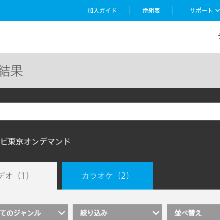
加入ガイド
番組表
サポート
結果
ビ東京オンデマンド
デオ
（1）
カラオケ
（2）
てのジャンル
絞り込み
並べ替え