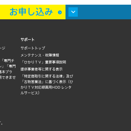
サポート
ージ
サポートトップ
メンテナンス・故障情報
は「専門チ
「ひかりＴＶ」重要事項説明
ン」「専門
提供事業者等に関する表示
基本プラ
「特定商取引に関する法律」及び
用できませ
「古物営業法」に基づく表示（ひ
かりＴＶ対応録画用HDD レンタ
ルサービス）
す。