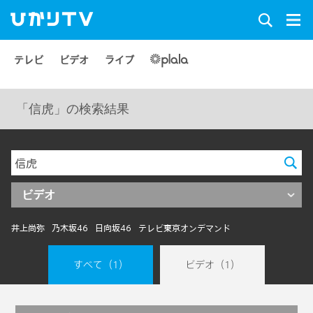
テレビ
ビデオ
ライブ
「信虎」の検索結果
ビデオ
井上尚弥
乃木坂46
日向坂46
テレビ東京オンデマンド
すべて
（1）
ビデオ
（1）