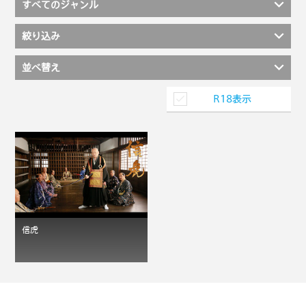
すべてのジャンル
絞り込み
並べ替え
R18表示
信虎