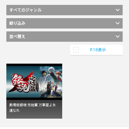
すべてのジャンル
絞り込み
並べ替え
R18表示
劇場版銀魂 完結篇 万事屋よ永
遠なれ