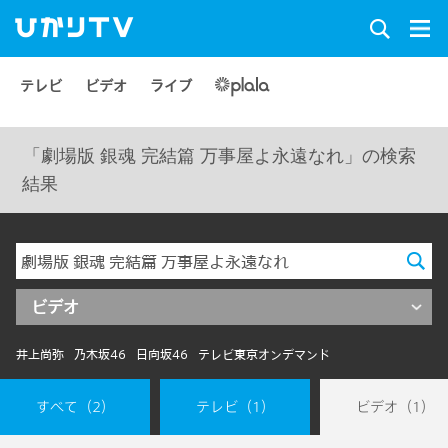
テレビ
ビデオ
ライブ
「劇場版 銀魂 完結篇 万事屋よ永遠なれ」の検索
結果
ビデオ
井上尚弥
乃木坂46
日向坂46
テレビ東京オンデマンド
すべて
（2）
テレビ
（1）
ビデオ
（1）