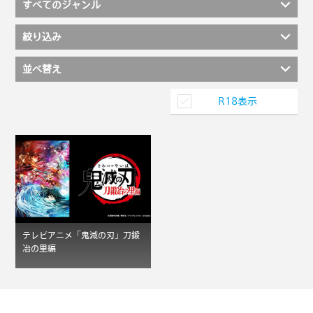
すべてのジャンル
絞り込み
並べ替え
R18表示
テレビアニメ「鬼滅の刃」刀鍛
冶の里編