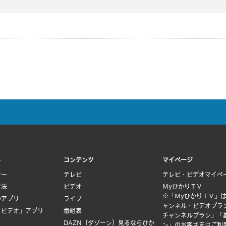
ド
コンテンツ
マイページ
ナー
テレビ
テレビ・ビデオマイペ
方法
ビデオ
MyひかりＴＶ
※「MyひかりＴＶ」
のアプリ
ライブ
ャンネル・ビデオプラ
Ｖビデオ」アプリ
番組表
チャンネルプラン」「
DAZN（ダゾーン）見るならひか
ン」のお客さまはご利