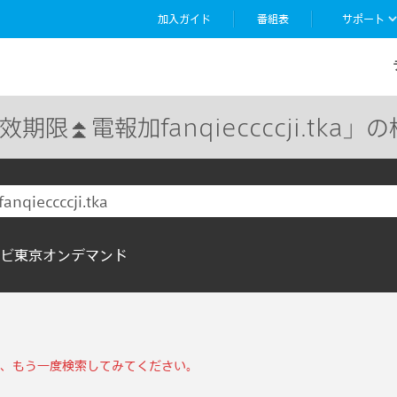
加入ガイド
番組表
サポート
效期限⏫️電報加fanqieccccji.tka
ビ東京オンデマンド
、もう一度検索してみてください。