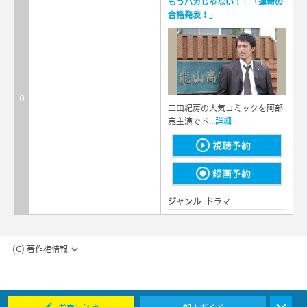
もうバカじゃない！」「運命の
合格発表！」
0
三田紀房の人気コミックを阿部
寛主演でド...
詳細
視聴予約
録画予約
ジャンル
ドラマ
コピーワンス
ステレオ
HD
(C) 著作権情報
01:00
赤い霊柩車１９ 見知らぬ招待
客【片平なぎさ主演 ２時間サ
1
スペンス】