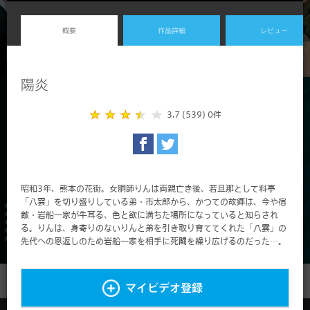
概要
作品詳細
レビュー
陽炎
3.7 (539)
0件
昭和3年、熊本の花街。女胴師りんは両親亡き後、若旦那として料亭
「八雲」を切り盛りしている弟・市太郎から、かつての故郷は、今や宿
敵・岩船一家が牛耳る、色と欲に満ちた場所になっていると知らされ
る。りんは、身寄りのないりんと弟を引き取り育ててくれた「八雲」の
先代への恩返しのため岩船一家を相手に死闘を繰り広げるのだった…。
マイビデオ登録