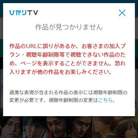
作品が見つかりません
テレビ
ビデオ
ライブ
作品のURLに誤りがあるか、お客さまの加入プ
ビデオ
ラン・視聴年齢制限等で視聴できない作品のた
め、ページを表示することができません。恐れ
入りますが他の作品をお楽しみください。
過激な表現が含まれる作品の表示には視聴年齢制限の
変更が必要です。視聴年齢制限の変更は
こちら
。