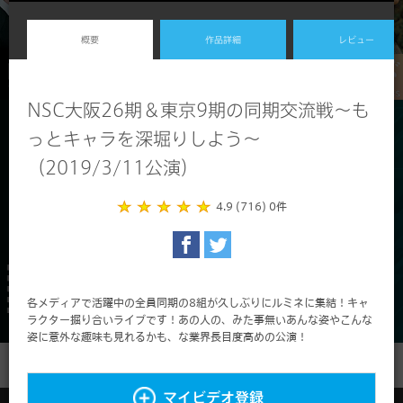
概要
作品詳細
レビュー
NSC大阪26期＆東京9期の同期交流戦～も
っとキャラを深堀りしよう～
（2019/3/11公演）
4.9 (716)
0件
各メディアで活躍中の全員同期の8組が久しぶりにルミネに集結！キャ
ラクター掘り合いライブです！あの人の、みた事無いあんな姿やこんな
姿に意外な趣味も見れるかも、な業界長目度高めの公演！
マイビデオ登録