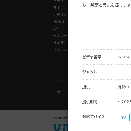
ビデオサービス
様々な視聴
ちに笑顔と元気を届けま
ライブサービス
ひかりＴＶ
カラオケサービス
「ひかりＴ
NHKオンデマンド
録画方法
4K
料金プラントップ
快適便利に
さらにお得
ビデオ番号
74488
『
ジャンル
－
提供
提供中
サービスご利用規約
お客さまご利用端
提供期間
～202
対応デバイス
TV
映像配信サービス
法人向け「ひかりＴ