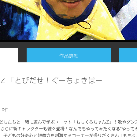
作品詳細
Z 「とびだせ！ぐーちょきぱー
)
0件
どもたちと一緒に遊んで学ぶユニット「ももくろちゃんZ」！歌やダン
ド
コンテンツ
マイページ
さらに新キャラクターも続々登場！なんでもやってみたくなる“やって
ナー
テレビ
テレビ・ビデオマイペ
ど、子どもの好奇心と想像力を刺激するコーナーが盛りだくさん！ももく