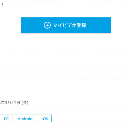
方法
ビデオ
MyひかりＴＶ
す！
※「MyひかりＴＶ」
のアプリ
ライブ
ャンネル・ビデオプラ
Ｖビデオ」アプリ
番組表
チャンネルプラン」「
DAZN（ダゾーン）見るならひか
ン」のお客さまはご利
マイビデオ登録
りＴＶ
ん。
特集
キャンペーン
ひかりＴＶ』のテレビサービスは
『株式会社アイキャスト』
が提供するサービスで
末からの情報の外部送信について
サイトマップ
プライバシーポリシー
8年3月31日 (金)
PC
Android
iOS
Ｖ for Business」
ドコモの新しい映像サービス