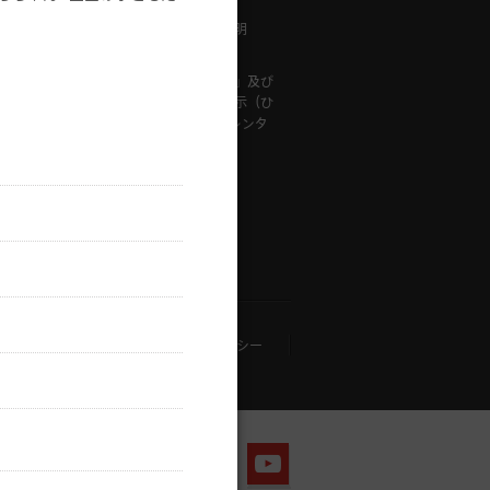
メンテナンス・故障情報
は「専門チ
「ひかりＴＶ」重要事項説明
ン」「専門
提供事業者等に関する表示
基本プラ
「特定商取引に関する法律」及び
用できませ
「古物営業法」に基づく表示（ひ
かりＴＶ対応録画用HDD レンタ
ルサービス）
す。
アプリケーション・プライバシーポリシー