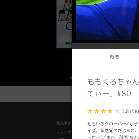
概要
ももくろちゃん
てぃー」#80
3.8 (58
ももいろクローバーZが子
加入ガイド
ご利用ガイ
イズ、新感覚のだじゃれ、
テレビサービス
対応チュー
ーロー“ごまかし仮面”な