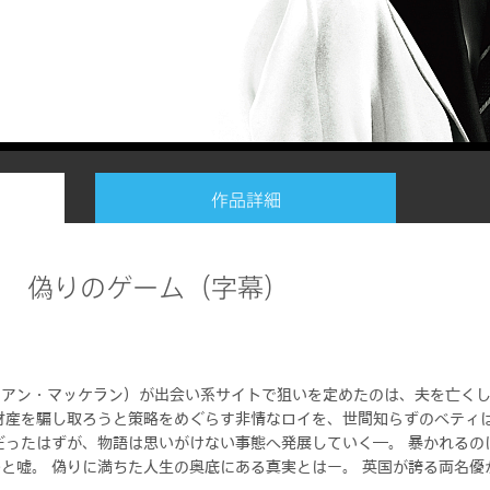
作品詳細
ー 偽りのゲーム（字幕）
品
イアン・マッケラン）が出会い系サイトで狙いを定めたのは、夫を亡く
財産を騙し取ろうと策略をめぐらす非情なロイを、世間知らずのベティ
ド
コンテンツ
マイページ
だったはずが、物語は思いがけない事態へ発展していく―。 暴かれるの
と嘘。 偽りに満ちた人生の奥底にある真実とはー。 英国が誇る両名優
ナー
テレビ
テレビ・ビデオマイペ