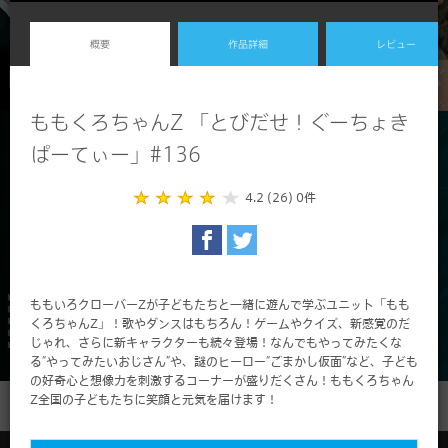
概要
作品詳細
レビュー
ももくろちゃんZ 「とびだせ！ぐーちょき
ぱーてぃー」#136
4.2 (26)
0件
ももいろクローバーZが子どもたちと一緒に遊んで学ぶユニット「もも
くろちゃんZ」！歌やダンスはもちろん！ゲームやクイズ、新感覚のだ
じゃれ、さらに新キャラクターも続々登場！なんでもやってみたくな
る“やってみたいおじさん”や、謎のヒーロー“ごまかし仮面”など、子ども
の好奇心と想像力を刺激するコーナーが盛りだくさん！ももくろちゃん
Z全国の子どもたちに笑顔と元気を届けます！