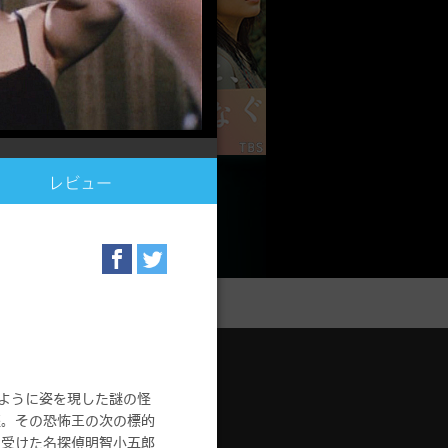
レビュー
るように姿を現した謎の怪
サポート
盗。その恐怖王の次の標的
ージ
サポートトップ
を受けた名探偵明智小五郎