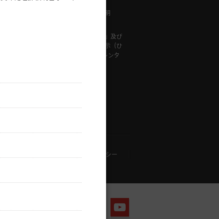
メンテナンス・故障情報
は「専門チ
「ひかりＴＶ」重要事項説明
ン」「専門
提供事業者等に関する表示
基本プラ
「特定商取引に関する法律」及び
用できませ
「古物営業法」に基づく表示（ひ
かりＴＶ対応録画用HDD レンタ
ルサービス）
す。
アプリケーション・プライバシーポリシー