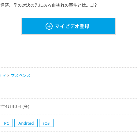
方法
ビデオ
MyひかりＴＶ
盗、その対決の先にある血塗れの事件とは......!?
※「MyひかりＴＶ」
のアプリ
ライブ
ャンネル・ビデオプラ
Ｖビデオ」アプリ
番組表
チャンネルプラン」「
DAZN（ダゾーン）見るならひか
ン」のお客さまはご利
マイビデオ登録
りＴＶ
ん。
特集
キャンペーン
ひかりＴＶ』のテレビサービスは
『株式会社アイキャスト』
が提供するサービスで
ラマ
>
サスペンス
末からの情報の外部送信について
サイトマップ
プライバシーポリシー
7年4月30日 (金)
PC
Android
iOS
Ｖ for Business」
ドコモの新しい映像サービス