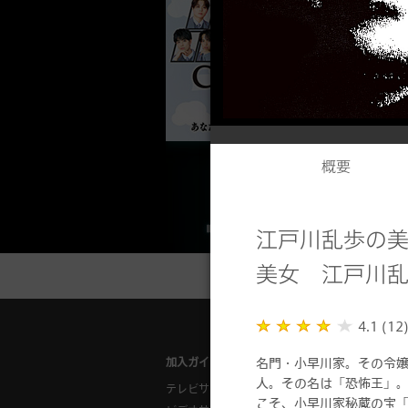
概要
江戸川乱歩の
美女 江戸川
4.1 (12
名門・小早川家。その令嬢
加入ガイド
ご利用ガイ
人。その名は「恐怖王」
テレビサービス
対応チュー
こそ、小早川家秘蔵の宝