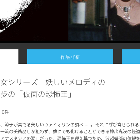
作品詳細
美女シリーズ 妖しいメロディの
乱歩の「仮面の恐怖王」
)
0件
、涼子が奏でる美しいヴァイオリンの調べ......。それに呼び寄せられ
ド
コンテンツ
マイページ
。一流の美術品しか狙わず、誰にでも化けることができる神出鬼没の怪
ナー
テレビ
テレビ・ビデオマイペ
「アナスタシアの涙」だった。恐怖王を迎え撃つため、波越警部の依頼