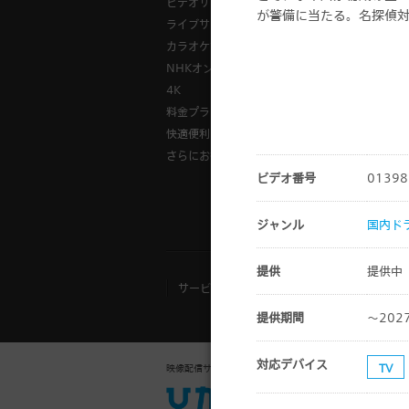
ビデオサービス
様々な視聴
が警備に当たる。名探偵対怪
ライブサービス
ひかりＴＶ
カラオケサービス
「ひかりＴ
NHKオンデマンド
録画方法
4K
料金プラントップ
快適便利に
さらにお得
ビデオ番号
01398
『
ジャンル
国内ド
提供
提供中
サービスご利用規約
お客さまご利用端
提供期間
～202
対応デバイス
TV
映像配信サービス
法人向け「ひかりＴ