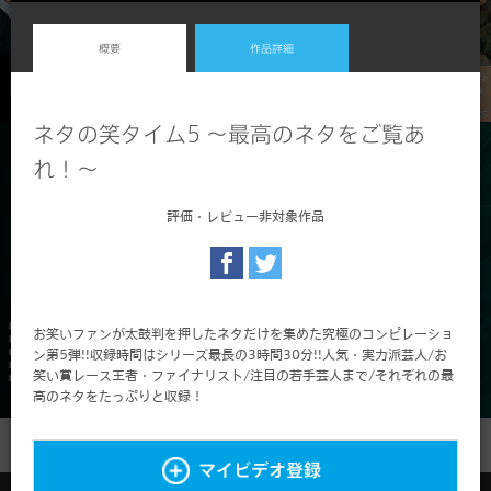
概要
作品詳細
ネタの笑タイム5 ～最高のネタをご覧あ
れ！～
評価・レビュー非対象作品
お笑いファンが太鼓判を押したネタだけを集めた究極のコンピレーショ
ン第5弾!!収録時間はシリーズ最長の3時間30分!!人気・実力派芸人/お
笑い賞レース王者・ファイナリスト/注目の若手芸人まで/それぞれの最
高のネタをたっぷりと収録！
マイビデオ登録