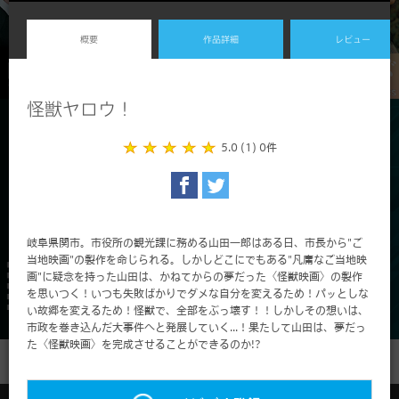
概要
作品詳細
レビュー
怪獣ヤロウ！
5.0 (1)
0件
岐阜県関市。市役所の観光課に務める山田一郎はある日、市長から"ご
当地映画"の製作を命じられる。しかしどこにでもある"凡庸なご当地映
画"に疑念を持った山田は、かねてからの夢だった〈怪獣映画〉の製作
を思いつく！いつも失敗ばかりでダメな自分を変えるため！パッとしな
い故郷を変えるため！怪獣で、全部をぶっ壊す！！しかしその想いは、
市政を巻き込んだ大事件へと発展していく...！果たして山田は、夢だっ
た〈怪獣映画〉を完成させることができるのか!?