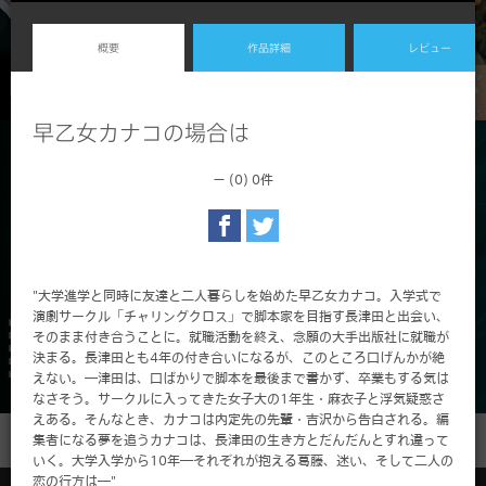
概要
作品詳細
レビュー
早乙女カナコの場合は
－ (0)
0件
"大学進学と同時に友達と二人暮らしを始めた早乙女カナコ。入学式で
演劇サークル「チャリングクロス」で脚本家を目指す長津田と出会い、
そのまま付き合うことに。就職活動を終え、念願の大手出版社に就職が
決まる。長津田とも4年の付き合いになるが、このところ口げんかが絶
えない。―津田は、口ばかりで脚本を最後まで書かず、卒業もする気は
なさそう。サークルに入ってきた女子大の1年生・麻衣子と浮気疑惑さ
えある。そんなとき、カナコは内定先の先輩・吉沢から告白される。編
集者になる夢を追うカナコは、長津田の生き方とだんだんとすれ違って
いく。大学入学から10年―それぞれが抱える葛藤、迷い、そして二人の
恋の行方は―"